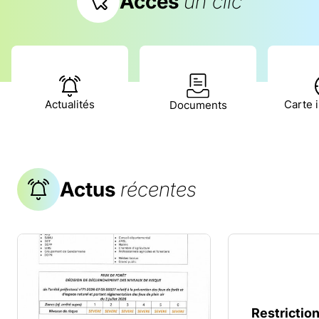
Accès
un clic
Actualités
Carte i
Documents
Actus
récentes
Restrictio