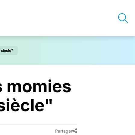
 siècle"
es momies
siècle"
Partager