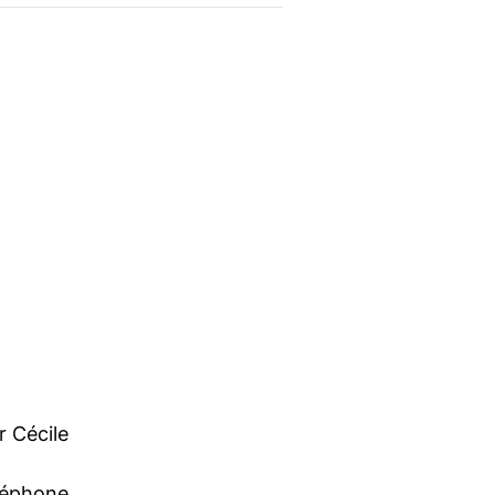
r Cécile
éléphone