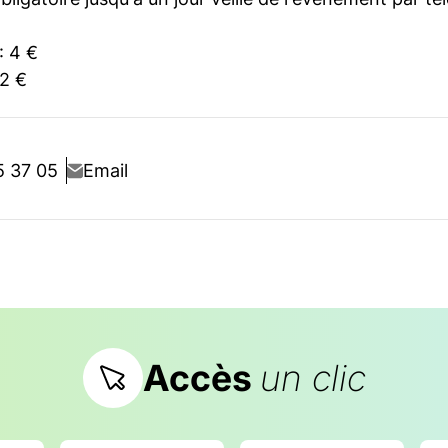
: 4 €
 2 €
5 37 05
Email
Accès
un clic