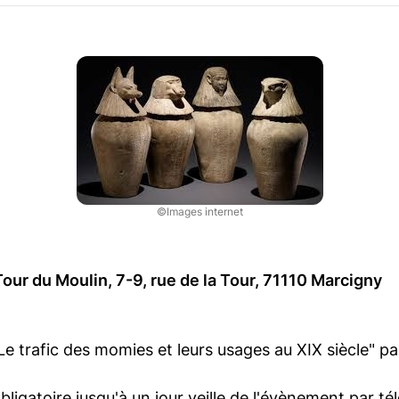
©Images internet
our du Moulin, 7-9, rue de la Tour, 71110 Marcigny
e trafic des momies et leurs usages au XIX siècle" pa
bligatoire jusqu'à un jour veille de l'évènement par t