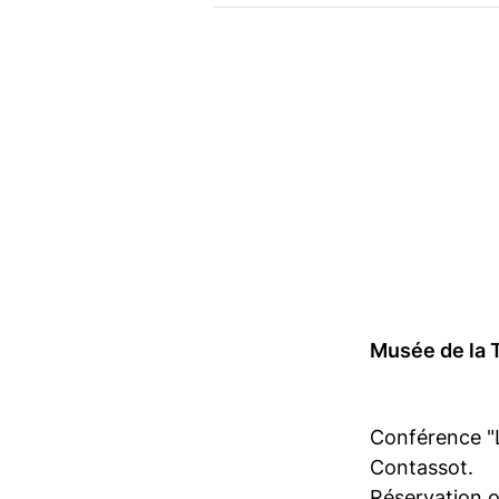
Musée de la T
Conférence "L
Contassot.
Réservation o