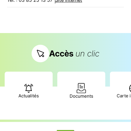
Tél. : 03 85 25 13 57
Site internet
Accès
un clic
Actualités
Carte i
Documents