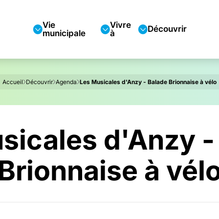
Vie
Vivre
Découvrir
municipale
à
Accueil
Découvrir
Agenda
Les Musicales d'Anzy - Balade Brionnaise à vélo
sicales d'Anzy -
Brionnaise à vél