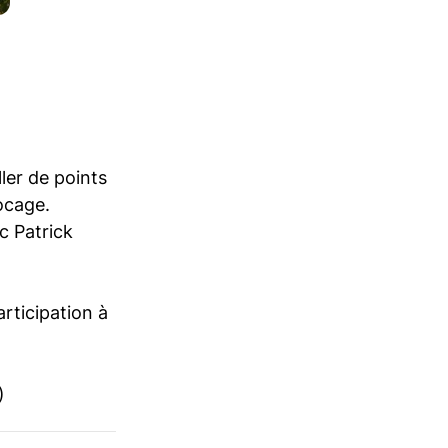
ler de points
ocage.
c Patrick
rticipation à
)