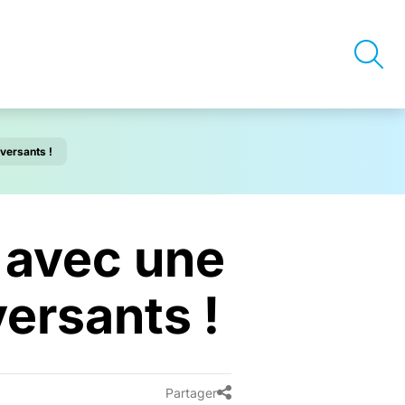
versants !
 avec une
ersants !
Partager