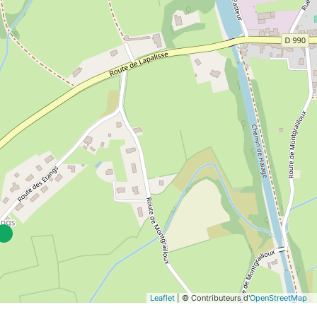
Leaflet
| © Contributeurs d'
OpenStreetMap