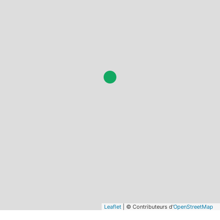
Leaflet
| © Contributeurs d'
OpenStreetMap