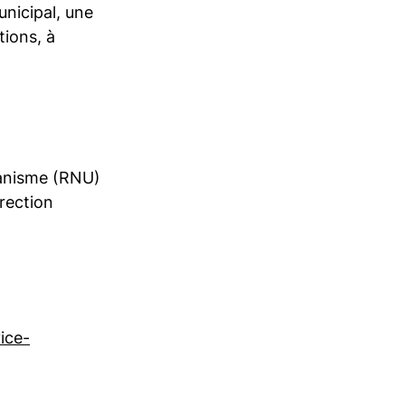
unicipal, une
ions, à
banisme (RNU)
irection
ice-