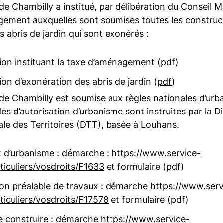
 Chambilly a institué, par délibération du Conseil M
ement auxquelles sont soumises toutes les construct
s abris de jardin qui sont exonérés :
ion instituant la taxe d’aménagement (pdf)
ion d’exonération des abris de jardin (
pdf
)
e Chambilly est soumise aux règles nationales d’ur
es d’autorisation d’urbanisme sont instruites par la D
e des Territoires (DTT), basée à Louhans.
at d’urbanisme : démarche :
https://www.service-
rticuliers/vosdroits/F1633
et formulaire (pdf)
ion préalable de travaux : démarche
https://www.serv
rticuliers/vosdroits/F17578
et formulaire (pdf)
e construire : démarche
https://www.service-