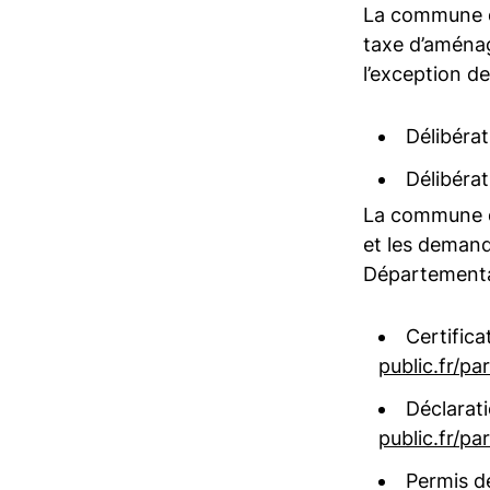
La commune de
taxe d’aménag
l’exception de
Délibérat
Délibérat
La commune d
et les demand
Départemental
Certific
public.fr/pa
Déclarat
public.fr/pa
Permis d